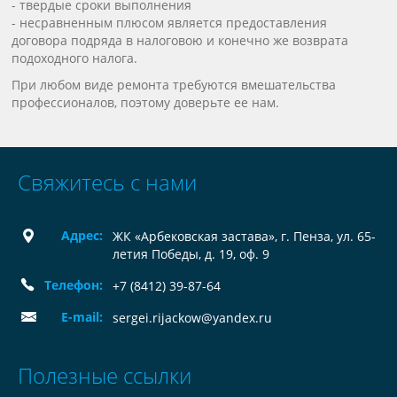
- твердые сроки выполнения
- несравненным плюсом является предоставления
договора подряда в налоговою и конечно же возврата
подоходного налога.
При любом виде ремонта требуются вмешательства
профессионалов, поэтому доверьте ее нам.
Свяжитесь с нами
Адрес:
ЖК «Арбековская застава», г. Пенза, ул. 65-
летия Победы, д. 19, оф. 9
Телефон:
+7 (8412) 39-87-64
E-mail:
sergei.rijackow@yandex.ru
Полезные ссылки